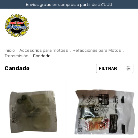
Envíos gratis en compras a partir de $2'000
0
Inicio
.
Accesorios para motoss
.
Refacciones para Motos
.
Transmisión
.
Candado
Candado
FILTRAR